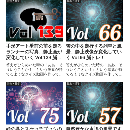
画に答えはありませんので、最後
画に答えはありませんので、最後
特集・雑学
特集・雑学
まで繰り返し見られます。
まで繰り返し見られます。
手形アート壁前の前を走る
雪の中を走行する列車と風
ランナーの写真…静止画が
景…静止映像が変化してい
変化していく Vol.139 脳ト
く Vol.66 脳トレ！
レ！
答えがひらめいた時の「ああ、そ
答えがひらめいた時の「ああ、そ
ういうことか！」という感覚が持
ういうことか！」という感覚が持
てるようなクイズ動画を作ってみ
てるようなクイズ動画を作ってみ
ました（というつもりです）。動
ました（というつもりです）。動
画に答えはありませんので、最後
画に答えはありませんので、最後
特集・雑学
特集・雑学
まで繰り返し見られます。
まで繰り返し見られます。
絵の具とスケッチブックの
自然豊かな水辺の風景です