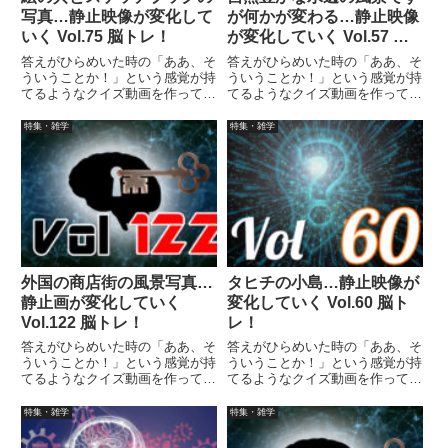
写真…静止映像が変化して
が何かが変わる…静止映像
いく Vol.75 脳トレ！
が変化していく Vol.57 脳
トレ！
答えがひらめいた時の「ああ、そ
答えがひらめいた時の「ああ、そ
ういうことか！」という感覚が持
ういうことか！」という感覚が持
てるようなクイズ動画を作ってみ
てるようなクイズ動画を作ってみ
ました（というつもりです）。動
ました（というつもりです）。動
画に答えはありませんので、最後
画に答えはありませんので、最後
特集・雑学
特集・雑学
まで繰り返し見られます。
まで繰り返し見られます。
外国の商店街の風景写真…
タヒチの小島…静止映像が
静止画が変化していく
変化していく Vol.60 脳ト
Vol.122 脳トレ！
レ！
答えがひらめいた時の「ああ、そ
答えがひらめいた時の「ああ、そ
ういうことか！」という感覚が持
ういうことか！」という感覚が持
てるようなクイズ動画を作ってみ
てるようなクイズ動画を作ってみ
ました（というつもりです）。動
ました（というつもりです）。動
画に答えはありませんので、最後
画に答えはありませんので、最後
特集・雑学
特集・雑学
まで繰り返し見られます。
まで繰り返し見られます。