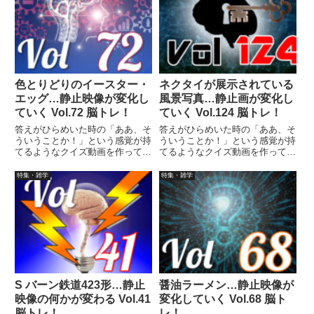
色とりどりのイースター・
ネクタイが展示されている
エッグ…静止映像が変化し
風景写真…静止画が変化し
ていく Vol.72 脳トレ！
ていく Vol.124 脳トレ！
答えがひらめいた時の「ああ、そ
答えがひらめいた時の「ああ、そ
ういうことか！」という感覚が持
ういうことか！」という感覚が持
てるようなクイズ動画を作ってみ
てるようなクイズ動画を作ってみ
ました（というつもりです）。動
ました（というつもりです）。動
画に答えはありませんので、最後
画に答えはありませんので、最後
特集・雑学
特集・雑学
まで繰り返し見られます。
まで繰り返し見られます。答えが
ひらめいた時の「ああ、そういう
ことか！」という感覚が持てるよ
うなクイズ動画を作ってみました
（というつもりです）。動画に答
えはありませんので、最後まで繰
り返し見られます。
S バーン鉄道423形…静止
醤油ラーメン…静止映像が
映像の何かが変わる Vol.41
変化していく Vol.68 脳ト
脳トレ！
レ！