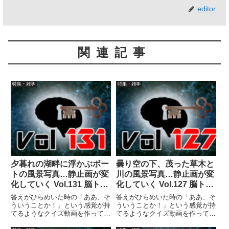
editor
関連記事
特集・雑学
特集・雑学
夕暮れの湖畔に浮かぶボー
曇り空の下、茂った草木と
トの風景写真…静止画が変
川の風景写真…静止画が変
化していく Vol.131 脳ト
化していく Vol.127 脳ト
レ！
レ！
答えがひらめいた時の「ああ、そ
答えがひらめいた時の「ああ、そ
ういうことか！」という感覚が持
ういうことか！」という感覚が持
てるようなクイズ動画を作ってみ
てるようなクイズ動画を作ってみ
ました（というつもりです）。動
ました（というつもりです）。動