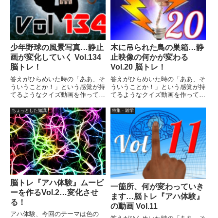
少年野球の風景写真…静止
木に吊られた鳥の巣箱…静
画が変化していく Vol.134
止映像の何かが変わる
脳トレ！
Vol.20 脳トレ！
答えがひらめいた時の「ああ、そ
答えがひらめいた時の「ああ、そ
ういうことか！」という感覚が持
ういうことか！」という感覚が持
てるようなクイズ動画を作ってみ
てるようなクイズ動画を作ってみ
ました（というつもりです）。動
ました（というつもりです）。動
画に答えはありませんので、最後
画に答えはありませんので、最後
ちょっとした知識
特集・雑学
まで繰り返し見られます。
まで繰り返し見られます。
脳トレ『アハ体験』ムービ
一箇所、何が変わっていき
ーを作るVol.2…変化させ
ます…脳トレ『アハ体験』
る！
の動画 Vol.11
アハ体験、今回のテーマは色の