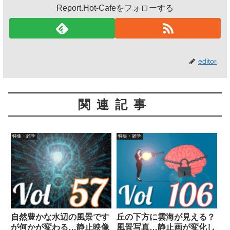
Report.Hot-Cafeをフォローする
editor
関連記事
特集・雑学
特集・雑学
自然豊かな水辺の風景です
丘の下方に雲海が見える？
が何かが変わる…静止映像
風景写真…静止画が変化し