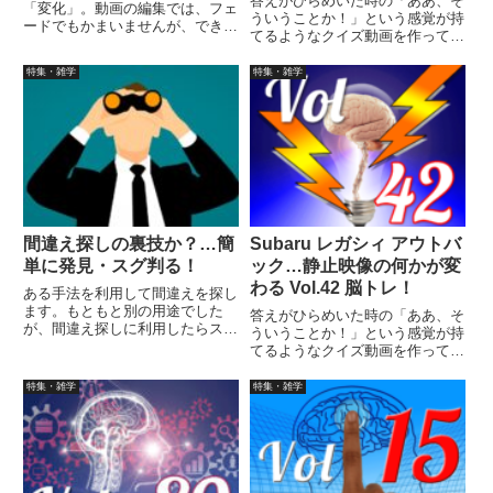
答えがひらめいた時の「ああ、そ
「変化」。動画の編集では、フェ
ういうことか！」という感覚が持
ードでもかまいませんが、できれ
てるようなクイズ動画を作ってみ
ば透明度の変化を設定できるソフ
ました（というつもりです）。動
トで作ることです。また色の変化
画に答えはありませんので、最後
特集・雑学
特集・雑学
で重要なのが、素材の色をきちん
まで繰り返し見られます。
と変えた画像の用意と「変える
色」「変えたあとの色」の選択。
間違え探しの裏技か？…簡
Subaru レガシィ アウトバ
単に発見・スグ判る！
ック…静止映像の何かが変
わる Vol.42 脳トレ！
ある手法を利用して間違えを探し
ます。もともと別の用途でした
答えがひらめいた時の「ああ、そ
が、間違え探しに利用したらスグ
ういうことか！」という感覚が持
に答えが分かってしまいました。
てるようなクイズ動画を作ってみ
ました（というつもりです）。動
画に答えはありませんので、最後
特集・雑学
特集・雑学
まで繰り返し見られます。