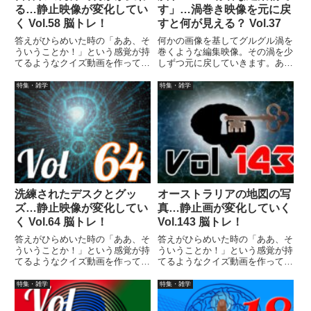
る…静止映像が変化してい
す」…渦巻き映像を元に戻
く Vol.58 脳トレ！
すと何が見える？ Vol.37
答えがひらめいた時の「ああ、そ
何かの画像を基してグルグル渦を
ういうことか！」という感覚が持
巻くような編集映像。その渦を少
てるようなクイズ動画を作ってみ
しずつ元に戻していきます。あな
ました（というつもりです）。動
たはどの段階で答えを当てること
画に答えはありませんので、最後
ができますか？
特集・雑学
特集・雑学
まで繰り返し見られます。
洗練されたデスクとグッ
オーストラリアの地図の写
ズ…静止映像が変化してい
真…静止画が変化していく
く Vol.64 脳トレ！
Vol.143 脳トレ！
答えがひらめいた時の「ああ、そ
答えがひらめいた時の「ああ、そ
ういうことか！」という感覚が持
ういうことか！」という感覚が持
てるようなクイズ動画を作ってみ
てるようなクイズ動画を作ってみ
ました（というつもりです）。動
ました（というつもりです）。動
画に答えはありませんので、最後
画に答えはありませんので、最後
特集・雑学
特集・雑学
まで繰り返し見られます。
まで繰り返し見られます。