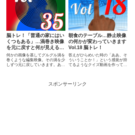
脳トレ！「普通の家にはい
朝食のテーブル…静止映像
くつもある」…渦巻き映像
の何かが変わっていきます
を元に戻すと何が見える？
Vol.18 脳トレ！
Vol.35
何かの画像を基してグルグル渦を
答えがひらめいた時の「ああ、そ
巻くような編集映像。その渦を少
ういうことか！」という感覚が持
しずつ元に戻していきます。あな
てるようなクイズ動画を作ってみ
たはどの段階で答えを当てること
ました（というつもりです）。動
ができますか？
画に答えはありませんので、最後
まで繰り返し見られます。
スポンサーリンク