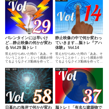
まで繰り返し見られます。
まで繰り返し見られます。
バレンタインには早いけ
静止映像の中で何か変わっ
ど…静止映像の何かが変わ
ていきます…脳トレ『アハ
る Vol.29 脳トレ！
体験』 Vol.14
答えがひらめいた時の「ああ、そ
答えがひらめいた時の「ああ、そ
ういうことか！」という感覚が持
ういうことか！」という感覚が持
てるようなクイズ動画を作ってみ
てるようなクイズ動画を作ってみ
ました（というつもりです）。動
ました（というつもりです）。動
画に答えはありませんので、最後
画に答えはありませんので、最後
特集・雑学
特集・雑学
まで繰り返し見られます。
まで繰り返し見られます。
日暮れの海岸で何かが変わ
脳トレ！「有名な建築物で