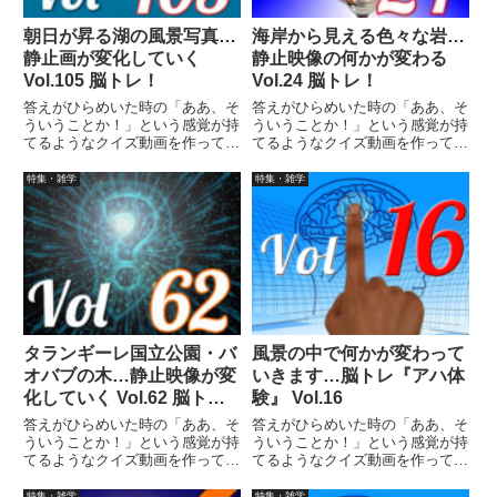
朝日が昇る湖の風景写真…
海岸から見える色々な岩…
静止画が変化していく
静止映像の何かが変わる
Vol.105 脳トレ！
Vol.24 脳トレ！
答えがひらめいた時の「ああ、そ
答えがひらめいた時の「ああ、そ
ういうことか！」という感覚が持
ういうことか！」という感覚が持
てるようなクイズ動画を作ってみ
てるようなクイズ動画を作ってみ
ました（というつもりです）。動
ました（というつもりです）。動
画に答えはありませんので、最後
画に答えはありませんので、最後
特集・雑学
特集・雑学
まで繰り返し見られます。
まで繰り返し見られます。
タランギーレ国立公園・バ
風景の中で何かが変わって
オバブの木…静止映像が変
いきます…脳トレ『アハ体
化していく Vol.62 脳ト
験』 Vol.16
レ！
答えがひらめいた時の「ああ、そ
答えがひらめいた時の「ああ、そ
ういうことか！」という感覚が持
ういうことか！」という感覚が持
てるようなクイズ動画を作ってみ
てるようなクイズ動画を作ってみ
ました（というつもりです）。動
ました（というつもりです）。動
画に答えはありませんので、最後
画に答えはありませんので、最後
特集・雑学
特集・雑学