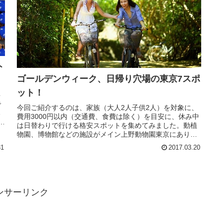
ト
ゴールデンウィーク、日帰り穴場の東京7スポ
ット！
多
で
今回ご紹介するのは、家族（大人2人子供2人）を対象に、
る
費用3000円以内（交通費、食費は除く）を目安に、休み中
。
は日替わりで行ける格安スポットを集めてみました。動植
物園、博物館などの施設がメイン上野動物園東京にありな
がら自然とその景観を維持し...
31
2017.03.20
ンサーリンク