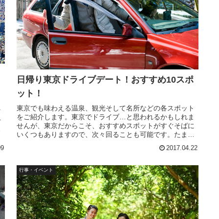
日帰り東京ドライブデート！おすすめ10スポ
ット！
、
東京でも味わえる温泉、観光そして名所などの各スポット
マ
をご紹介します。東京でドライブ…と思われるかもしれま
公
せんが、東京だからこそ、おすすめスポットがすぐそばに
る
いくつもありますので、次々回ることも可能です。たまに
は、東京でもドライブデートを楽し...
09
2017.04.22
行事・イベント