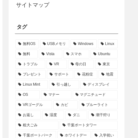
サイトマップ
タグ
無料OS
USBメモリ
Windows
Linux
無料
Vista
スマホ
Ubuntu
トラブル
VR
母の日
東京
プレゼント
サポート
花粉症
地震
Linux Mint
引っ越し
ディスプレイ
OS
マナー
マグニチュード
VRゴーグル
カビ
ブルーライト
お返し
湿度
ダニ
潮干狩り
粗大ごみ
千葉ポートタワー
千葉ポートパーク
ホワイトデー
入学祝い