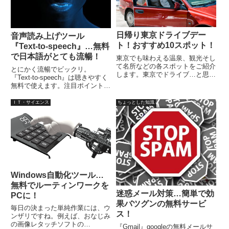
日帰り東京ドライブデー
音声読み上げツール
ト！おすすめ10スポット！
『Text-to-speech』…無料
で日本語がとても流暢！
東京でも味わえる温泉、観光そし
て名所などの各スポットをご紹介
とにかく流暢でビックリ。
します。東京でドライブ…と思わ
『Text-to-speech』は聴きやすく
れるかもしれませんが、東京だか
無料で使えます。注目ポイント
らこそ、おすすめスポットがすぐ
は、日本語以外にも英語、フラン
そばにいくつもありますので、
ス語、イタリア語、スペイン語、
ＩＴ・サイエンス
ちょっとした知識
次々回ることも可能です。たまに
ロシア語などを流暢に話すことが
は、東京でもドライブデートを楽
可能です。過去記事にして調べた
し...
なかでは、トップレベルです。
Windows自動化ツール…
無料でルーティンワークを
迷惑メール対策…簡単で効
PCに！
果バツグンの無料サービ
毎日の決まった単純作業には、ウ
ス！
ンザリですね。例えば、おなじみ
の画像レタッチソフトの
『Gmail』googleの無料メールサ