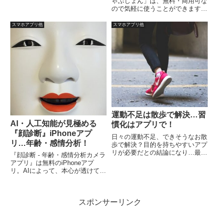
ゃぷしょん」は、無料・商用可な
きましたので、懐かしさもあり、
ので気軽に使うことができます。
ダウンロードしてみましたが、面
なお、ご利用前にご自身で規約等
白くて、ついやりこんでしまいま
の確認を忘れずにしてください。
スマホアプリ他
スマホアプリ他
した。一人プレイなら、ちょっと
し...
運動不足は散歩で解決…習
AI・人工知能が見極める
慣化はアプリで！
『顔診断』iPhoneアプ
日々の運動不足、できそうなお散
リ…年齢・感情分析！
歩で解決？目的を持ちやすいアプ
リが必要だとの結論になり…最低
『顔診断 - 年齢・感情分析カメラ
限、３つの条件を満たすアプリを
アプリ』は無料のiPhoneアプ
探すことに。1.記録することで続
リ。AIによって、本心が透けて見
けられるよする（超基本）2.コレ
えそうで、人に使われたくない
クション的要素で続けられるよう
な…８つの感情を数値化すること
にする 3.無料のアプリである 以
で、AIは表情から感情を読み取っ
上。
スポンサーリンク
ています。悲しみ、怒り、喜び、
恐怖、自然体、照れ、嫌気、驚
き。