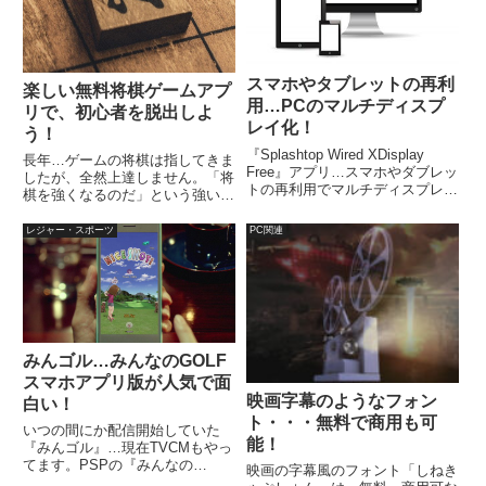
スマホやタブレットの再利
楽しい無料将棋ゲームアプ
用…PCのマルチディスプ
リで、初心者を脱出しよ
レイ化！
う！
『Splashtop Wired XDisplay
長年…ゲームの将棋は指してきま
Free』アプリ…スマホやダブレッ
したが、全然上達しません。「将
トの再利用でマルチディスプレイ
棋を強くなるのだ」という強い意
化。・無料で10分間・再度アプ
志が必要なのでしょうか？そんな
リを立ち上げ直せば、何度でも無
中、14歳のプロ将棋棋士として
レジャー・スポーツ
PC関連
料・USB接続でそのまま充電で
有名な藤井聡太四段が、公式戦を
きて便利・画面をタッチして操作
連勝中とのニュースが世間を騒が
することも可能。
しています。TVでこの件を見
る...
みんゴル…みんなのGOLF
スマホアプリ版が人気で面
映画字幕のようなフォン
白い！
ト・・・無料で商用も可
いつの間にか配信開始していた
能！
『みんゴル』…現在TVCMもやっ
てます。PSPの『みんなの
映画の字幕風のフォント「しねき
GOLF』は、さんざんプレイして