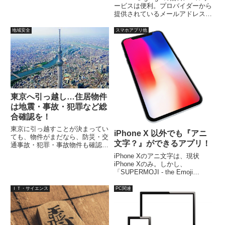
PhotoShopなどは、アクションを
ービスは便利。プロバイダーから
記録する機能がありますので、た
提供されているメールアドレス
とえば、100枚の画像を縮小し
や、独自ドメインのメールアドレ
て、それぞれにシグネチャーを入
スに来るメール、さらにはYahoo
地域安全
スマホアプリ他
れるような場合、作業のアクシ
などのフリーメールまで、まとめ
ョ...
て受信して、メールを一括管理で
きます。そして、Gmailの強力な
スパムフィルターを利用すること
で、相当楽になります。
東京へ引っ越し…住居物件
は地震・事故・犯罪など総
合確認を！
東京に引っ越すことが決まってい
iPhone X 以外でも『アニ
ても、物件がまだなら、防災・交
文字？』ができるアプリ！
通事故・犯罪・事故物件も確認
を！東京都防災マップ、交通事故
iPhone Xのアニ文字は、現状
発生マップ、犯罪情報マップ、事
iPhone Xのみ。しかし、
故物件公示サイト、これらも調べ
「SUPERMOJI - the Emoji
ておけば、夜遅くなって帰宅する
App」アプリなら、同じようなこ
ような場合でも、多少安心感が増
とができます。以前は、Android
ＩＴ・サイエンス
PC関連
すでしょう。
用もあったのですが、現在は
iPhone用のみで、無料のアプリ
です。