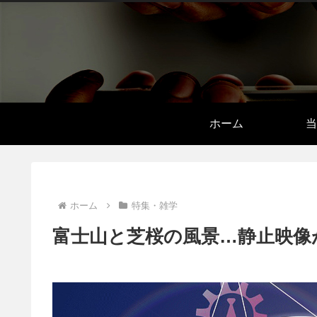
ホーム
当
ホーム
特集・雑学
富士山と芝桜の風景…静止映像が変