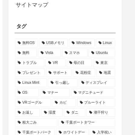
サイトマップ
タグ
無料OS
USBメモリ
Windows
Linux
無料
Vista
スマホ
Ubuntu
トラブル
VR
母の日
東京
プレゼント
サポート
花粉症
地震
Linux Mint
引っ越し
ディスプレイ
OS
マナー
マグニチュード
VRゴーグル
カビ
ブルーライト
お返し
湿度
ダニ
潮干狩り
粗大ごみ
千葉ポートタワー
千葉ポートパーク
ホワイトデー
入学祝い