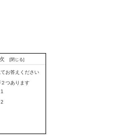
次
見てお答えください
が２つあります
1
2