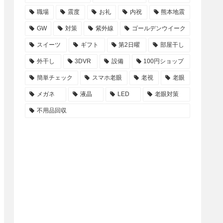
職場
震度
お礼
内祝
熊本地震
GW
対策
紫外線
ゴールデンウイーク
スイーツ
ギフト
第2日曜
部屋干し
外干し
3DVR
設備
100円ショップ
簡単チェック
スマホ老眼
老視
老眼
メガネ
液晶
LED
老眼対策
不用品回収