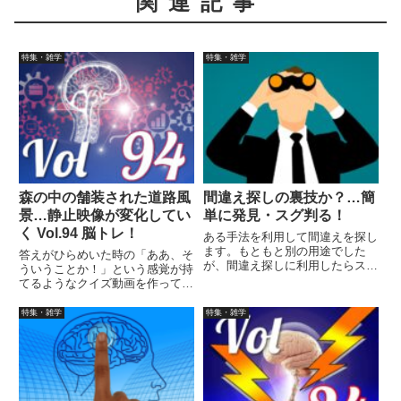
関連記事
特集・雑学
特集・雑学
森の中の舗装された道路風
間違え探しの裏技か？…簡
景…静止映像が変化してい
単に発見・スグ判る！
く Vol.94 脳トレ！
ある手法を利用して間違えを探し
ます。もともと別の用途でした
答えがひらめいた時の「ああ、そ
が、間違え探しに利用したらスグ
ういうことか！」という感覚が持
に答えが分かってしまいました。
てるようなクイズ動画を作ってみ
ました（というつもりです）。動
画に答えはありませんので、最後
特集・雑学
特集・雑学
まで繰り返し見られます。