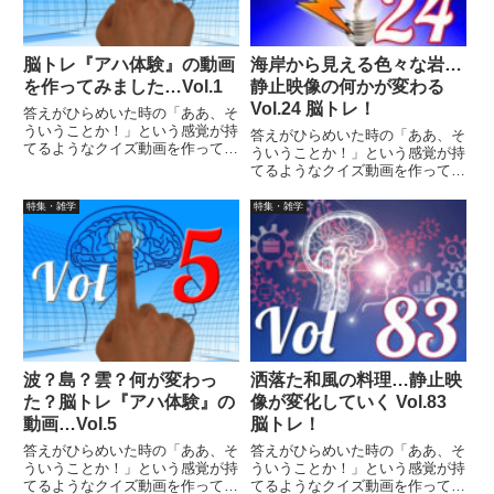
脳トレ『アハ体験』の動画
海岸から見える色々な岩…
を作ってみました…Vol.1
静止映像の何かが変わる
Vol.24 脳トレ！
答えがひらめいた時の「ああ、そ
ういうことか！」という感覚が持
答えがひらめいた時の「ああ、そ
てるようなクイズ動画を作ってみ
ういうことか！」という感覚が持
ました（というつもりです）。動
てるようなクイズ動画を作ってみ
画に答えはありませんので、最後
ました（というつもりです）。動
まで繰り返し見られます。ちなみ
画に答えはありませんので、最後
特集・雑学
特集・雑学
に、作り方に興味がありました
まで繰り返し見られます。
ら、参考にできる記事がありま
す。
波？島？雲？何が変わっ
洒落た和風の料理…静止映
た？脳トレ『アハ体験』の
像が変化していく Vol.83
動画…Vol.5
脳トレ！
答えがひらめいた時の「ああ、そ
答えがひらめいた時の「ああ、そ
ういうことか！」という感覚が持
ういうことか！」という感覚が持
てるようなクイズ動画を作ってみ
てるようなクイズ動画を作ってみ