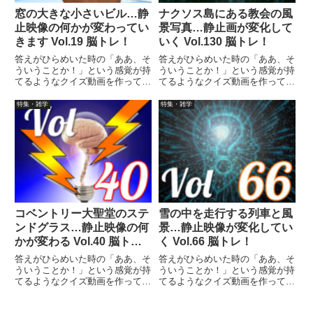
窓の大きな小さいビル…静
ナクソス島にある教会の風
止映像の何かが変わってい
景写真…静止画が変化して
きます Vol.19 脳トレ！
いく Vol.130 脳トレ！
答えがひらめいた時の「ああ、そ
答えがひらめいた時の「ああ、そ
ういうことか！」という感覚が持
ういうことか！」という感覚が持
てるようなクイズ動画を作ってみ
てるようなクイズ動画を作ってみ
ました（というつもりです）。動
ました（というつもりです）。動
画に答えはありませんので、最後
画に答えはありませんので、最後
特集・雑学
特集・雑学
まで繰り返し見られます。
まで繰り返し見られます。
コベントリー大聖堂のステ
雪の中を走行する列車と風
ンドグラス…静止映像の何
景…静止映像が変化してい
かが変わる Vol.40 脳ト
く Vol.66 脳トレ！
レ！
答えがひらめいた時の「ああ、そ
答えがひらめいた時の「ああ、そ
ういうことか！」という感覚が持
ういうことか！」という感覚が持
てるようなクイズ動画を作ってみ
てるようなクイズ動画を作ってみ
ました（というつもりです）。動
ました（というつもりです）。動
画に答えはありませんので、最後
画に答えはありませんので、最後