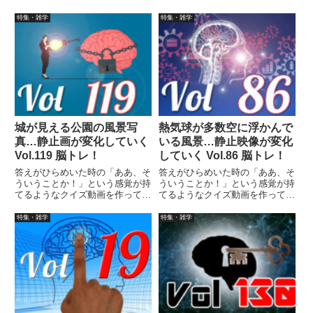
ました（というつもりです）。動
ました（というつもりです）。動
画に答えはありませんので、最後
画に答えはありませんので、最後
特集・雑学
特集・雑学
まで繰り返し見られます。
まで繰り返し見られます。
城が見える公園の風景写
熱気球が多数空に浮かんで
真…静止画が変化していく
いる風景…静止映像が変化
Vol.119 脳トレ！
していく Vol.86 脳トレ！
答えがひらめいた時の「ああ、そ
答えがひらめいた時の「ああ、そ
ういうことか！」という感覚が持
ういうことか！」という感覚が持
てるようなクイズ動画を作ってみ
てるようなクイズ動画を作ってみ
ました（というつもりです）。動
ました（というつもりです）。動
画に答えはありませんので、最後
画に答えはありませんので、最後
特集・雑学
特集・雑学
まで繰り返し見られます。
まで繰り返し見られます。