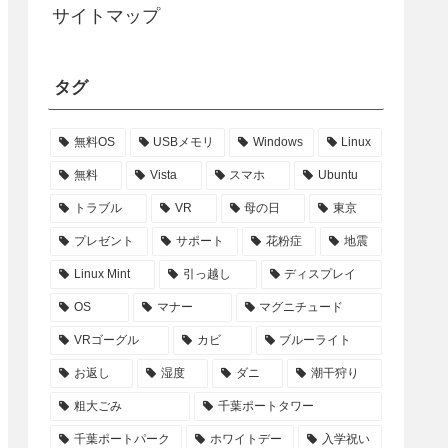
サイトマップ
タグ
無料OS
USBメモリ
Windows
Linux
無料
Vista
スマホ
Ubuntu
トラブル
VR
母の日
東京
プレゼント
サポート
花粉症
地震
Linux Mint
引っ越し
ディスプレイ
OS
マナー
マグニチュード
VRゴーグル
カビ
ブルーライト
お返し
湿度
ダニ
潮干狩り
粗大ごみ
千葉ポートタワー
千葉ポートパーク
ホワイトデー
入学祝い