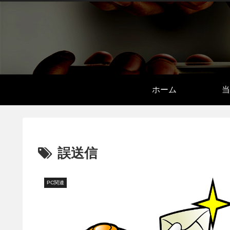
ホーム
当
誤送信
PC関連