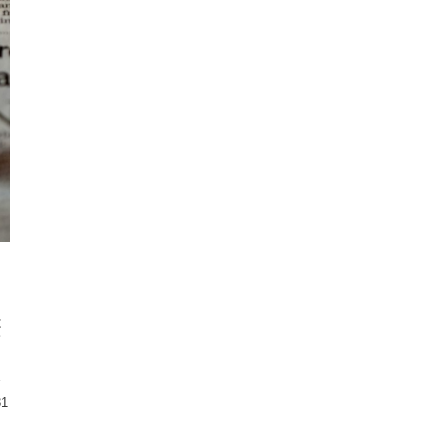
は
て
ま
る
単
31