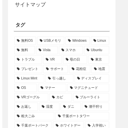
サイトマップ
タグ
無料OS
USBメモリ
Windows
Linux
無料
Vista
スマホ
Ubuntu
トラブル
VR
母の日
東京
プレゼント
サポート
花粉症
地震
Linux Mint
引っ越し
ディスプレイ
OS
マナー
マグニチュード
VRゴーグル
カビ
ブルーライト
お返し
湿度
ダニ
潮干狩り
粗大ごみ
千葉ポートタワー
千葉ポートパーク
ホワイトデー
入学祝い