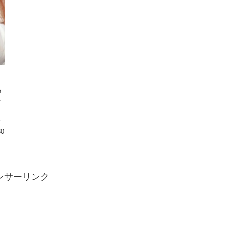
の
手
と
主
30
ンサーリンク