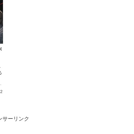
が
を
る
ク
22
ンサーリンク