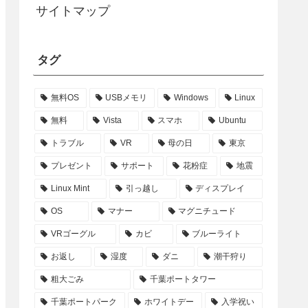
サイトマップ
タグ
無料OS
USBメモリ
Windows
Linux
無料
Vista
スマホ
Ubuntu
トラブル
VR
母の日
東京
プレゼント
サポート
花粉症
地震
Linux Mint
引っ越し
ディスプレイ
OS
マナー
マグニチュード
VRゴーグル
カビ
ブルーライト
お返し
湿度
ダニ
潮干狩り
粗大ごみ
千葉ポートタワー
千葉ポートパーク
ホワイトデー
入学祝い