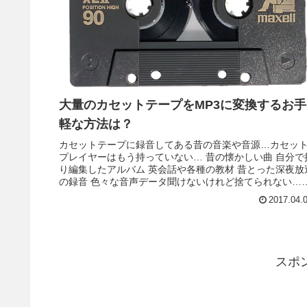
大量のカセットテープをMP3に変換するお手
軽な方法は？
カセットテープに録音してある昔の音楽や音源…カセッ
プレイヤーはもう持っていない… 昔の懐かしい曲 自分で
り編集したアルバム 英会話や各種の教材 昔とった深夜放
の録音 色々な音声データ聞けないけれど捨てられない…
セットテープのアナログ...
2017.04.
スポ