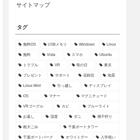
サイトマップ
タグ
無料OS
USBメモリ
Windows
Linux
無料
Vista
スマホ
Ubuntu
トラブル
VR
母の日
東京
プレゼント
サポート
花粉症
地震
Linux Mint
引っ越し
ディスプレイ
OS
マナー
マグニチュード
VRゴーグル
カビ
ブルーライト
お返し
湿度
ダニ
潮干狩り
粗大ごみ
千葉ポートタワー
千葉ポートパーク
ホワイトデー
入学祝い