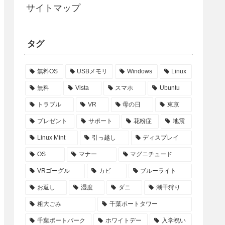
サイトマップ
タグ
無料OS
USBメモリ
Windows
Linux
無料
Vista
スマホ
Ubuntu
トラブル
VR
母の日
東京
プレゼント
サポート
花粉症
地震
Linux Mint
引っ越し
ディスプレイ
OS
マナー
マグニチュード
VRゴーグル
カビ
ブルーライト
お返し
湿度
ダニ
潮干狩り
粗大ごみ
千葉ポートタワー
千葉ポートパーク
ホワイトデー
入学祝い