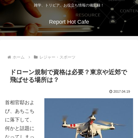
雑学、トリビア、お役立ち情報の備忘録！
Report Hot Cafe
ホーム
レジャー・スポーツ
ドローン規制で資格は必要？東京や近郊で
飛ばせる場所は？
2017.04.19
首相官邸およ
び、あちこち
に落下して、
何かと話題に
なってしまっ